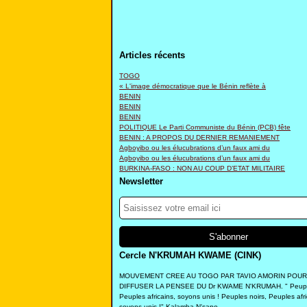
Articles récents
TOGO
« L'image démocratique que le Bénin reflète à
BENIN
BENIN
BENIN
POLITIQUE Le Parti Communiste du Bénin (PCB) fête
BENIN : A PROPOS DU DERNIER REMANIEMENT
Agboyibo ou les élucubrations d’un faux ami du
Agboyibo ou les élucubrations d’un faux ami du
BURKINA-FASO : NON AU COUP D’ETAT MILITAIRE
Newsletter
Cercle N'KRUMAH KWAME (CINK)
MOUVEMENT CREE AU TOGO PAR TAVIO AMORIN POUR
DIFFUSER LA PENSEE DU Dr KWAME N'KRUMAH. " Peuple
Peuples africains, soyons unis ! Peuples noirs, Peuples afri
soyons unis !" Kalamba N'sapo