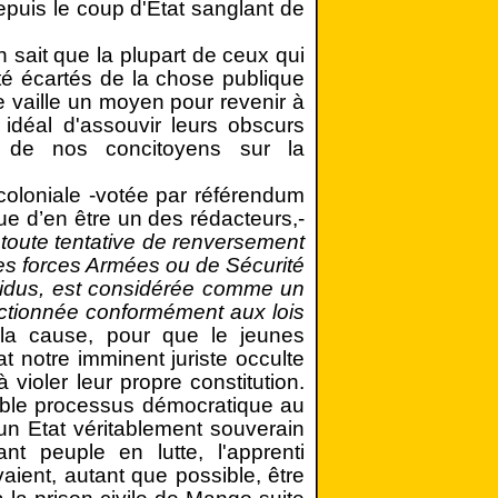
epuis le coup d'Etat sanglant de
n sait que la plupart de ceux qui
té écartés de la chose publique
e vaille un moyen pour revenir à
 idéal d'assouvir leurs obscurs
 de nos concitoyens sur la
coloniale -votée par référendum
e d’en être un des rédacteurs,-
"
toute tentative de renversement
des forces Armées ou de Sécurité
ividus, est considérée comme un
anctionnée conformément aux lois
 la cause, pour que le jeunes
 notre imminent juriste occulte
 violer leur propre constitution.
table processus démocratique au
d'un Etat véritablement souverain
ant peuple en lutte, l'apprenti
aient, autant que possible, être