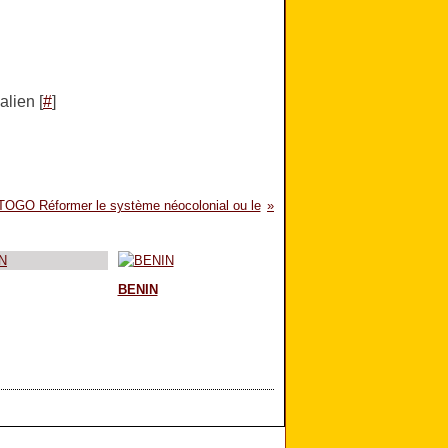
lien [
#
]
TOGO Réformer le système néocolonial ou le
BENIN