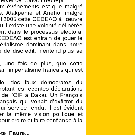
rver ce pouvoir décrépit.
eux événements est que malgré
é, Atakpamé et Aného, malgré
ril 2005 cette CEDEAO à l'œuvre
'il existe une volonté délibérée
ent dans le processus électoral
CEDEAO est entrain de jouer le
périalisme dominant dans notre
 de discrédit, n’entend plus se
une fois de plus, que cette
r l'impérialisme français qui est
le, des faux démocrates du
tant les récentes déclarations
 de l'OIF à Dakar. Un François
ançais qui venait d'exfiltrer du
r service rendu. Il est évident
er la même vision politique et
ur croire et faire confiance à la
te Faure...