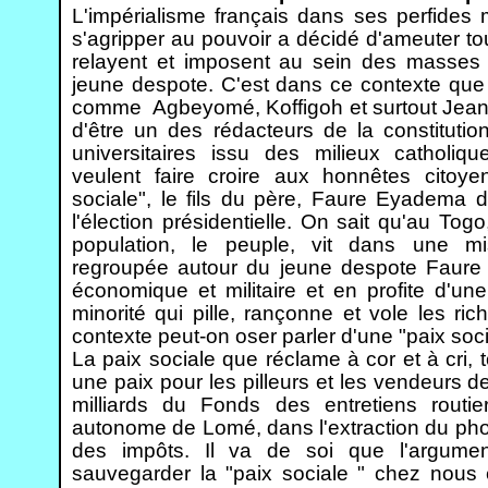
L'impérialisme français dans ses perfide
s'agripper au pouvoir a décidé d'ameuter tou
relayent et imposent au sein des masses 
jeune despote. C'est dans ce contexte qu
comme Agbeyomé, Koffigoh et surtout Jean Dé
d'être un des rédacteurs de la constituti
universitaires issu des milieux catholi
veulent faire croire aux honnêtes citoye
sociale", le fils du père, Faure Eyadema 
l'élection présidentielle. On sait qu'au Tog
population, le peuple, vit dans une mis
regroupée autour du jeune despote Faure d
économique et militaire et en profite d'une
minorité qui pille, rançonne et vole les r
contexte peut-on oser parler d'une "paix soc
La paix sociale que réclame à cor et à cri, 
une paix pour les pilleurs et les vendeurs d
milliards du Fonds des entretiens routie
autonome de Lomé, dans l'extraction du phos
des impôts. Il va de soi que l'argument
sauvegarder la "paix sociale " chez nous 