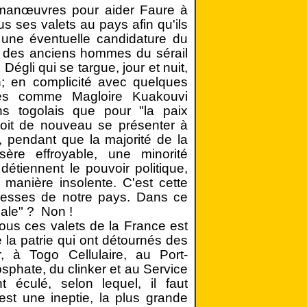
s manœuvres pour aider Faure à
s ses valets au pays afin qu'ils
une éventuelle candidature du
e des anciens hommes du sérail
gli qui se targue, jour et nuit,
on; en complicité avec quelques
ques comme Magloire Kuakouvi
ns togolais que pour "la paix
doit de nouveau se présenter à
o, pendant que la majorité de la
ère effroyable, une minorité
étiennent le pouvoir politique,
 manière insolente. C'est cette
ichesses de notre pays. Dans ce
iale" ? Non !
tous ces valets de la France est
e la patrie qui ont détournés des
r, à Togo Cellulaire, au Port-
phate, du clinker et au Service
 éculé, selon lequel, il faut
est une ineptie, la plus grande