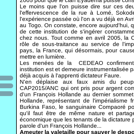
2005 pour que le clan Eyadema puisse conse
Le moins que l'on puisse dire sur ces d
l'effervescence de la rue à Lomé, Sokod
l'expérience passée où l'on a vu déjà en Av
au Togo. On constate, encore aujourd'hui, qu
de cette institution de s'ingérer constamm
chez nous. Tout comme en avril 2005, la 
rôle de sous-traitance au service de l’im
pays, la France, qui désormais, pour cause
mettre en lumière.
Les menées de la CEDEAO confirment, 
institution est et demeure instrumentalisée pa
déjà acquis à l'apprenti dictateur Faure.
N'en déplaise aux faux amis du peup
CAP2015/ANC qui ont pris pour argent comp
d'un François Hollande au dernier sommet
Hollande, représentant de l'impérialisme fr
Burkina Faso, le sanguinaire Compaoré pou
qu'il faut être de même nature et partag
économique que les tenants de la dictature po
parole d'un François Hollande...
Ameuter la valetaille pour sauver le despo