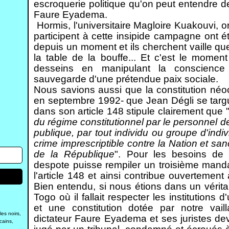
escroquerie politique qu'on peut entendre d
Faure Eyadema.
Hormis, l'universitaire Magloire Kuakouvi, o
participent à cette insipide campagne ont é
depuis un moment et ils cherchent vaille qu
la table de la bouffe... Et c'est le moment
desseins en manipulant la conscience
sauvegarde d'une prétendue paix sociale.
Nous savions aussi que la constitution néo
en septembre 1992- que Jean Dégli se targu
dans son article 148 stipule clairement que 
du régime constitutionnel par le personnel 
publique, par tout individu ou groupe d'ind
crime imprescriptible contre la Nation et s
de la République
". Pour les besoins de
despote puisse rempiler un troisième mandat
l'article 148 et ainsi contribue ouvertement à
Bien entendu, si nous étions dans un véri
Togo où il fallait respecter les institutions 
et une constitution dotée par notre vaill
s noirs,
dictateur Faure Eyadema et ses juristes dev
cains,