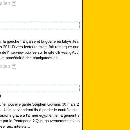
lien [
#
]
r la gauche française et la guerre en Libye Jea
 2011 Divers lecteurs m'ont fait remarquer que
 de l'interview publiée sur le site d'Investig'Acti
de et procédait à des amalgames en...
lien [
#
]
0
une nouvelle garde Stephen Gowans 30 mars 2
s-Unis parviendront-ils à garder le contrôle du
araons grâce à l'armée égyptienne, largement s
e par le Pentagone ? Quel gouvernement civil o
oser aux intérêts...