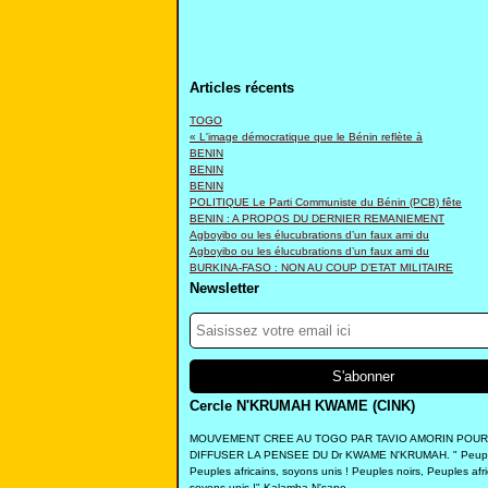
Articles récents
TOGO
« L'image démocratique que le Bénin reflète à
BENIN
BENIN
BENIN
POLITIQUE Le Parti Communiste du Bénin (PCB) fête
BENIN : A PROPOS DU DERNIER REMANIEMENT
Agboyibo ou les élucubrations d’un faux ami du
Agboyibo ou les élucubrations d’un faux ami du
BURKINA-FASO : NON AU COUP D’ETAT MILITAIRE
Newsletter
Cercle N'KRUMAH KWAME (CINK)
MOUVEMENT CREE AU TOGO PAR TAVIO AMORIN POUR
DIFFUSER LA PENSEE DU Dr KWAME N'KRUMAH. " Peuple
Peuples africains, soyons unis ! Peuples noirs, Peuples afri
soyons unis !" Kalamba N'sapo