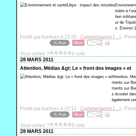
Environneme
isière à l’
tien militai
ur de Tripol
s. Environ 1
Posté par kanlean à 22:20 -
Commentaires [
…
]
- Perma
Vous aimez ?
0 vote
28 MARS 2011
Attention, Médias &gt; Le « front des images » et
Attention, Mé
ments sur Ben
ments sur Ben
s écouter dan
également une
Posté par kanlean à 22:12 -
Commentaires [
…
]
- Perma
Vous aimez ?
0 vote
28 MARS 2011