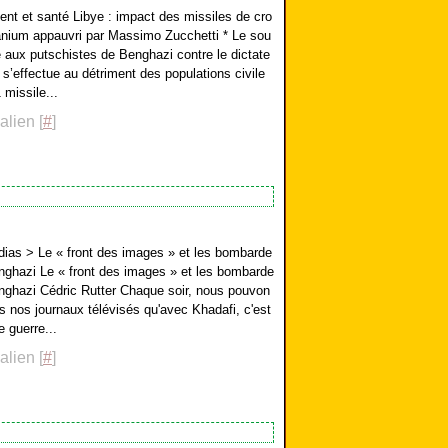
nt et santé Libye : impact des missiles de cro
uranium appauvri par Massimo Zucchetti * Le sou
re aux putschistes de Benghazi contre le dictate
i s’effectue au détriment des populations civile
 missile...
lien [
#
]
dias > Le « front des images » et les bombarde
ghazi Le « front des images » et les bombarde
ghazi Cédric Rutter Chaque soir, nous pouvon
s nos journaux télévisés qu'avec Khadafi, c'est
 guerre...
lien [
#
]