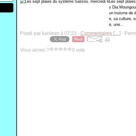
Les sept plaie
s Dia Moungoua
un truisme de d
e, sa culture, 
e, une...
Posté par kanlean à 07:23 -
Commentaires [
…
]
- Perma
Vous aimez ?
0 vote