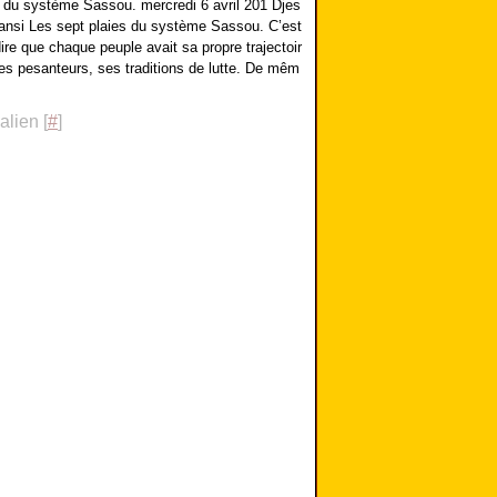
s du système Sassou. mercredi 6 avril 201 Djes
nsi Les sept plaies du système Sassou. C’est
ire que chaque peuple avait sa propre trajectoir
ses pesanteurs, ses traditions de lutte. De mêm
lien [
#
]