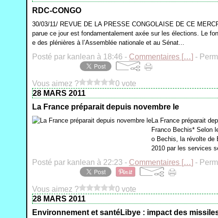
RDC-CONGO
30/03/11/ REVUE DE LA PRESSE CONGOLAISE DE CE MERCREDI 
parue ce jour est fondamentalement axée sur les élections. Le f
e des plénières à l’Assemblée nationale et au Sénat...
Posté par kanlean à 18:46 -
Commentaires [
…
]
- Perma
Vous aimez ?
0 vote
28 MARS 2011
La France préparait depuis novembre le
La France préparait de
Franco Bechis* Selon le 
o Bechis, la révolte de
2010 par les services 
Posté par kanlean à 22:23 -
Commentaires [
…
]
- Perma
Vous aimez ?
0 vote
28 MARS 2011
Environnement et santéLibye : impact des missile