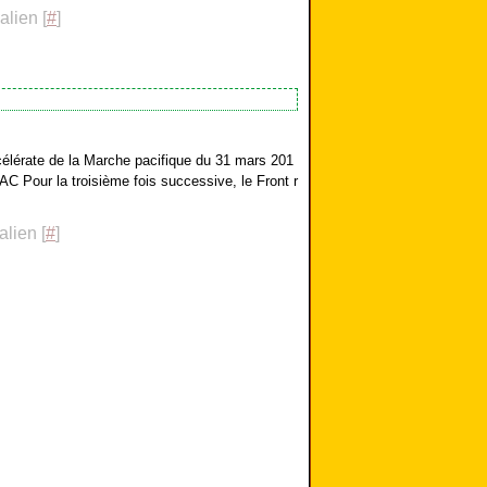
lien [
#
]
lérate de la Marche pacifique du 31 mars 201
AC Pour la troisième fois successive, le Front r
lien [
#
]