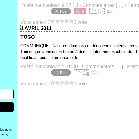
Posté par kanlean à 22:18 -
Commentaires [
…
]
- Perma
Vous aimez ?
0 vote
1 AVRIL 2011
TOGO
COMMUNIQUE : Nous condamnons et dénonçons l’interdiction scé
1 ainsi que la réclusion forcée à domicile des responsables du FR
épublicain pour l’alternance et le...
Posté par kanlean à 11:30 -
Commentaires [
…
]
- Perma
Vous aimez ?
0 vote
s noirs,
cains,