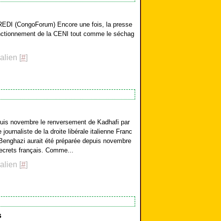
(CongoForum) Encore une fois, la presse
onctionnement de la CENI tout comme le séchag
lien [
#
]
puis novembre le renversement de Kadhafi par
journaliste de la droite libérale italienne Franc
 Benghazi aurait été préparée depuis novembre
secrets français. Comme...
lien [
#
]
s