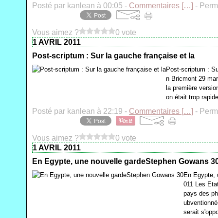
Posté par kanlean à 00:05 -
Commentaires [
…
]
- Perma
Vous aimez ?
0 vote
1 AVRIL 2011
Post-scriptum : Sur la gauche française et la
Post-scriptum : Su
n Bricmont 29 mars
la première version
on était trop rapi
Posté par kanlean à 22:19 -
Commentaires [
…
]
- Perma
Vous aimez ?
0 vote
1 AVRIL 2011
En Egypte, une nouvelle gardeStephen Gowans 3
En Egypte, 
011 Les Etat
pays des ph
ubventionné
serait s'opp