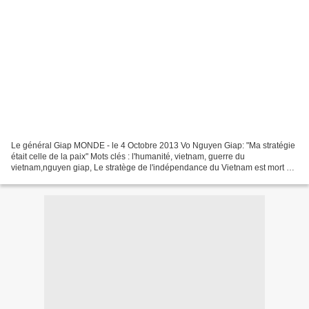
Le général Giap MONDE - le 4 Octobre 2013 Vo Nguyen Giap: "Ma stratégie
était celle de la paix" Mots clés : l'humanité, vietnam, guerre du
vietnam,nguyen giap, Le stratège de l'indépendance du Vietnam est mort ce
vendredi. Pour l'Humanité, Dominique Bari...