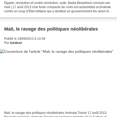
Égypte, révolution et contre-révolution, suite. Badia Benjelloun envoyer par
mail | 17 août 2013 Une foule compacte de civils est rassemblée et proteste
contre un coup d’État militaire qui a destitué un gouvernement élu selon les
critères de la démocratie...
Mali, le ravage des politiques néolibérales
Publié le 18/08/2013 à 14:56
Par
kanlean
Mali, le ravage des politiques néolibérales Aminata Traoré 17 août 2013
Envoyée spéciale. Aminata Traoré est ancienne ministre de la Culture et