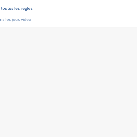
 toutes les règles
s les jeux vidéo
us choquant de Rockstar ? - Le scandale BULLY
e plus moche de Steam
du RÊVE tourne au CAUCHEMAR
pendant 8 heures
it… à tort
umiliés par un jeu vidéo
ire - Final Fantasy 8
ti un empire - Age of Empires
story DOFUS
tard, il crée l'un des pires jeux de tous les temps, MindsEye.