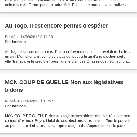
animatrice du Forum pour un autre Mali. Elle plaide pour des alternatives qui
doivent investir le terrain économique....
Au Togo, il est encore permis d'espérer
Publié le 14/08/2013 à 11:38
Par
kanlean
Au Togo, il est encore permis d'espérer l'avènement de la révolution. Lettre à
un ami Mon cher ami, Je ne suis pas du tout partisan d'une élection soit t-
elle "transparente,crédible" pour faire le clan des Gnassingbé. Non et non.
Je ne prône pas non...
MON COUP DE GUEULE Non aux législatives
bidons
Publié le 25/07/2013 à 18:57
Par
kanlean
MON COUP DE GUEULE Non aux législatives bidons dont les résultats sont
connus d'avance. Boycott total de ces élections sans issues ! Tout le pouvoir
au peuple qui doit choisir ses propres dirigeants ! Aujourd'hui est le jour de
vote des élections législatives...