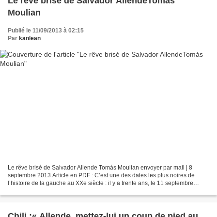
Le rêve brisé de Salvador AllendeTomás
Moulian
Publié le 11/09/2013 à 02:15
Par
kanlean
Le rêve brisé de Salvador Allende Tomás Moulian envoyer par mail | 8
septembre 2013 Article en PDF : C’est une des dates les plus noires de
l’histoire de la gauche au XXe siècle : il y a trente ans, le 11 septembre
1973, le putsch de la junte présidée...
Chili :« Allende, mettez-lui un coup de pied au